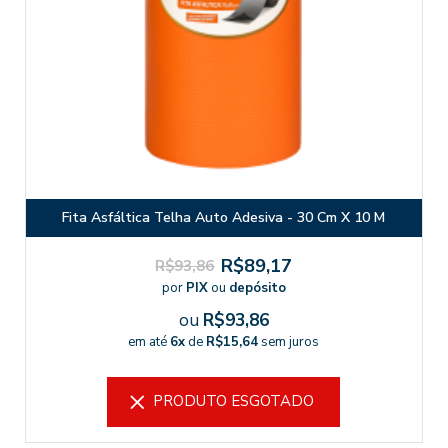
Fita Asfáltica Telha Auto Adesiva - 30 Cm X 10 M
R$89,17
R$93,86
por
PIX
ou
depósito
ou
R$93,86
em até
6x
de
R$15,64
sem juros
PRODUTO ESGOTADO