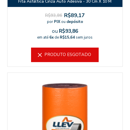
Fita Asfáltica Cinza Auto Adesiva - 30 Cm X 10 M
R$89,17
R$93,86
por
PIX
ou
depósito
ou
R$93,86
em até
6x
de
R$15,64
sem juros
PRODUTO ESGOTADO