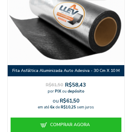
Fita Asfáltica Aluminizada Auto Adesiva - 30 Cm X 10 M
R$58,43
R$61,50
por
PIX
ou
depósito
ou
R$61,50
em até
6x
de
R$10,25
sem juros
COMPRAR AGORA