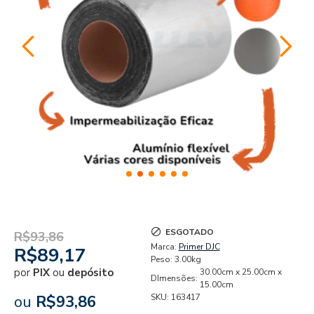
ESGOTADO
R$93,86
Marca:
Primer DJC
R$89,17
Peso:
3.00kg
por
PIX
ou
depósito
30.00cm x 25.00cm x
DImensões:
15.00cm
ou
R$93,86
SKU:
163417