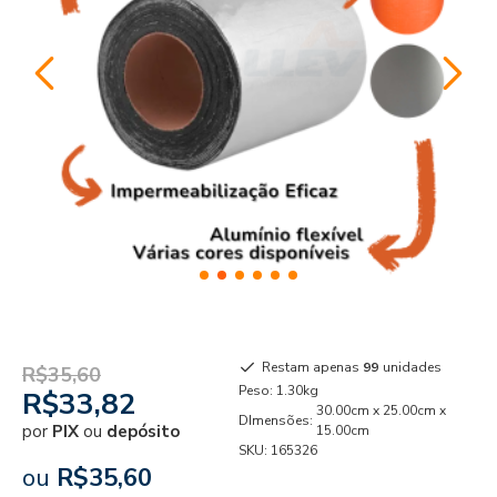
Restam apenas
99
unidades
R$35,60
Peso:
1.30kg
R$33,82
30.00cm x 25.00cm x
DImensões:
por
PIX
ou
depósito
15.00cm
SKU:
165326
ou
R$35,60