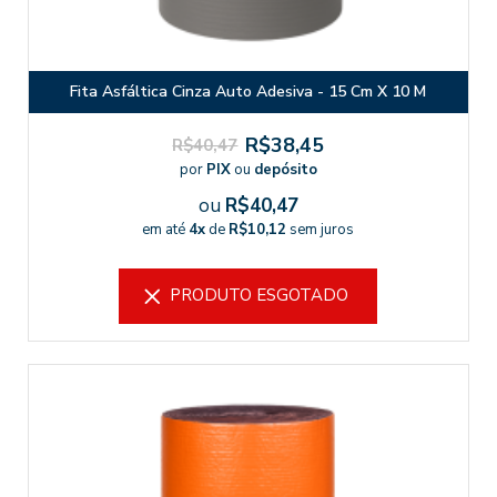
Fita Asfáltica Cinza Auto Adesiva - 15 Cm X 10 M
R$38,45
R$40,47
por
PIX
ou
depósito
ou
R$40,47
em até
4x
de
R$10,12
sem juros
PRODUTO ESGOTADO