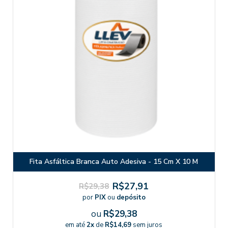
Fita Asfáltica Branca Auto Adesiva - 15 Cm X 10 M
R$27,91
R$29,38
por
PIX
ou
depósito
ou
R$29,38
em até
2x
de
R$14,69
sem juros