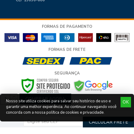
CEP 13030-680
FORMAS DE PAGAMENTO
FORMAS DE FRETE
SEGURANÇA
COMPRAR AGORA
Nosso site utiliza cookies para salvar seu histórico de uso e
OK
garantir uma melhor experiência. Ao continuar navegando você
COPYRIGHT © LLEV LAR E CONSTRUÇÃO LTDA - TODOS OS DIREITOS
concorda com a nossa política de cookies e privacidade.
RESERVADOS - CNPJ 11.753.268/0001-10
DESENVOLVIMENTO POR
DELALIBERA
.
CALCULAR FRETE