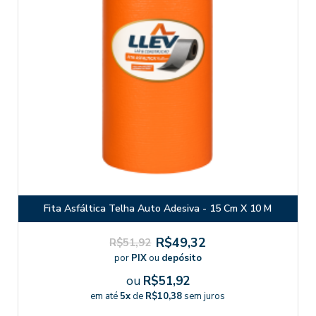
Fita Asfáltica Telha Auto Adesiva - 15 Cm X 10 M
R$49,32
R$51,92
por
PIX
ou
depósito
ou
R$51,92
em até
5x
de
R$10,38
sem juros