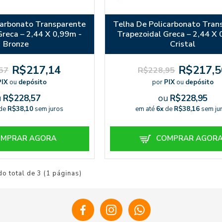
carbonato Transparente
Telha De Policarbonato Tran
Greca – 2,44 X 0,99m -
Trapezoidal Greca – 2,44 X 
Bronze
Cristal
R$217,14
R$217,5
57
R$228,95
PIX
ou
depósito
por
PIX
ou
depósito
u
R$228,57
ou
R$228,95
de
R$38,10
sem juros
em até
6x
de
R$38,16
sem ju
MPRAR AGORA
COMPRAR AGOR
do total de 3 (1 páginas)