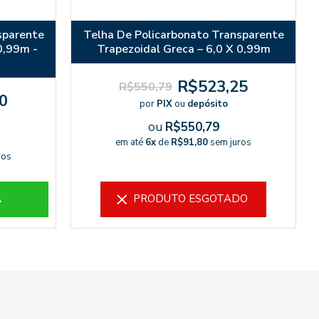
sparente
Telha De Policarbonato Transparente
0,99m -
Trapezoidal Greca – 6,0 X 0,99m
R$523,25
R$550,79
0
por
PIX
ou
depósito
ou
R$550,79
em até
6x
de
R$91,80
sem juros
ros
A
PRODUTO ESGOTADO