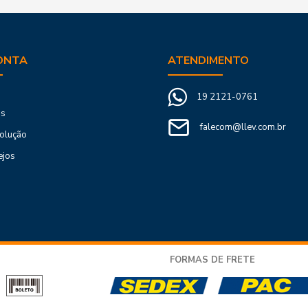
ONTA
ATENDIMENTO
19 2121-0761
os
falecom@llev.com.br
volução
ejos
FORMAS DE FRETE