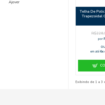
Ajover
Telha De Poli
Trapezoidal 
R$228,
por
o
em até
6x
CO
Exibindo de 1 a 3 