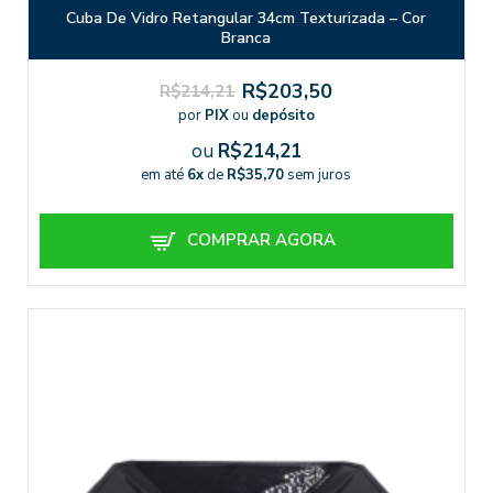
Cuba De Vidro Retangular 34cm Texturizada – Cor
Branca
R$203,50
R$214,21
por
PIX
ou
depósito
ou
R$214,21
em até
6x
de
R$35,70
sem juros
COMPRAR AGORA