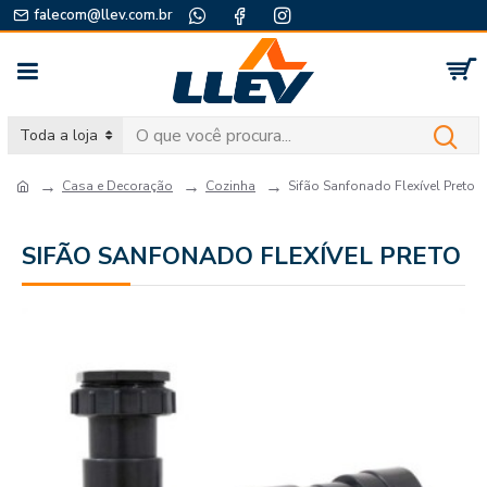
falecom@llev.com.br
Toda a loja
Casa e Decoração
Cozinha
Sifão Sanfonado Flexível Preto
SIFÃO SANFONADO FLEXÍVEL PRETO