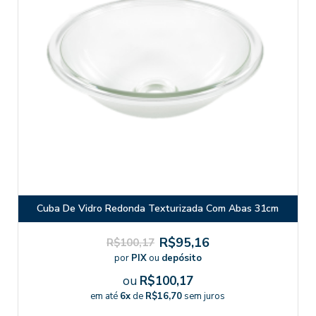
Cuba De Vidro Redonda Texturizada Com Abas 31cm
R$95,16
R$100,17
por
PIX
ou
depósito
ou
R$100,17
em até
6x
de
R$16,70
sem juros