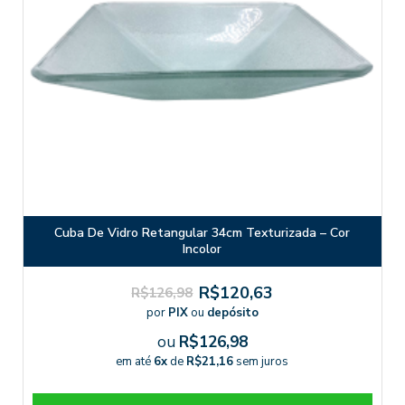
Cuba De Vidro Retangular 34cm Texturizada – Cor
Incolor
R$120,63
R$126,98
por
PIX
ou
depósito
ou
R$126,98
em até
6x
de
R$21,16
sem juros