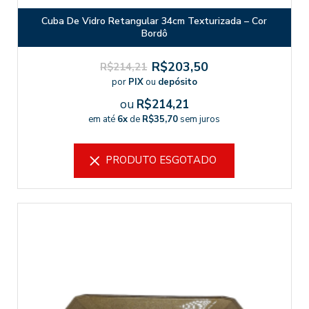
Cuba De Vidro Retangular 34cm Texturizada – Cor
Bordô
R$203,50
R$214,21
por
PIX
ou
depósito
ou
R$214,21
em até
6x
de
R$35,70
sem juros
PRODUTO ESGOTADO