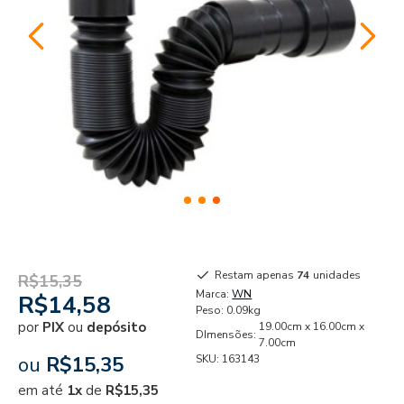
Restam apenas
74
unidades
R$15,35
Marca:
WN
R$14,58
Peso:
0.09kg
por
PIX
ou
depósito
19.00cm x 16.00cm x
DImensões:
7.00cm
ou
R$15,35
SKU:
163143
em até
1x
de
R$15,35