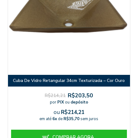
Cuba De Vidro Retangular 34cm Texturizada – Cor Ouro
R$203,50
R$214,21
por
PIX
ou
depósito
ou
R$214,21
em até
6x
de
R$35,70
sem juros
COMPRAR AGORA