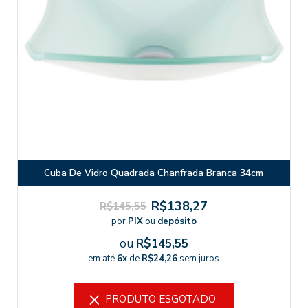
Cuba De Vidro Quadrada Chanfrada Branca 34cm
R$138,27
R$145,55
por
PIX
ou
depósito
ou
R$145,55
em até
6x
de
R$24,26
sem juros
PRODUTO ESGOTADO