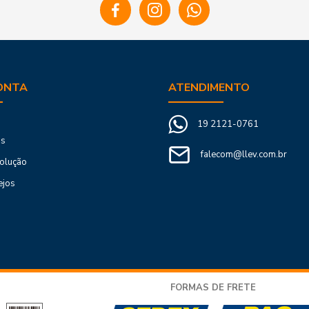
ONTA
ATENDIMENTO
19 2121-0761
os
falecom@llev.com.br
volução
ejos
FORMAS DE FRETE