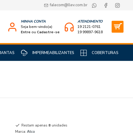
falecom@llev.com.br
MINHA CONTA
ATENDIMENTO
Seja bem-vindo(a)
19 2121-0761
Entre
ou
Cadastre-se
19 99897-9618
MANTAS
IMPERMEABILIZANTES
COBERTURAS
Restam apenas
8
unidades
Marca:
Atco