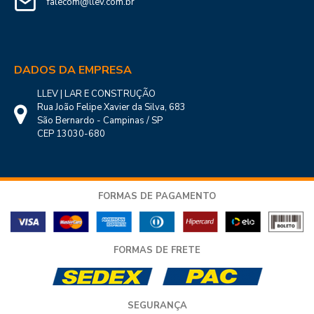
falecom@llev.com.br
Confira as categorias de
manta asfáltica
e
manta térmica
.
Cada uma dessas opções oferece atributos únicos que
podem atender às suas necessidades específicas.
DADOS DA EMPRESA
LLEV | LAR E CONSTRUÇÃO
Rua João Felipe Xavier da Silva, 683
São Bernardo - Campinas / SP
CEP 13030-680
FORMAS DE PAGAMENTO
FORMAS DE FRETE
SEGURANÇA