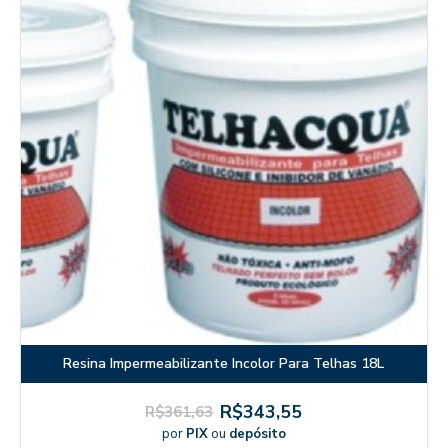
Resina Impermeabilizante Incolor Para Telhas 18L
R$343,55
R$361,63
por
PIX
ou
depósito