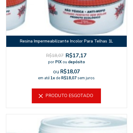
Resina Impermeabilizante Incolor Para Telhas 1L
R$17,17
R$18,07
por
PIX
ou
depósito
ou
R$18,07
em até
1x
de
R$18,07
sem juros
PRODUTO ESGOTADO