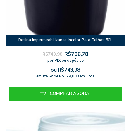
Resina Impermeabilizante Incolor Para Telhas 50L
R$706,78
R$743,98
por
PIX
ou
depósito
ou
R$743,98
em até
6x
de
R$124,00
sem juros
COMPRAR AGORA