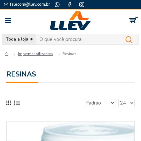
falecom@llev.com.br
Toda a loja
Impermeabilizantes
Resinas
RESINAS