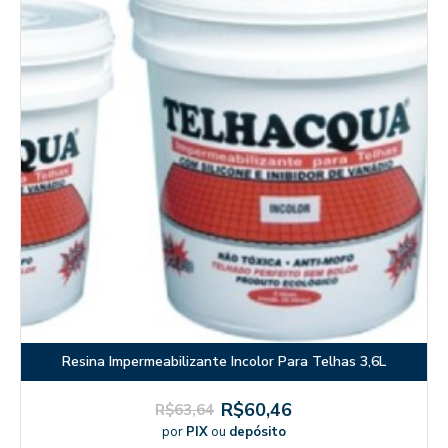
Resina Impermeabilizante Incolor Para Telhas 3,6L
R$60,46
R$63,64
por
PIX
ou
depósito