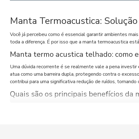
Manta Termoacustica: Solução 
Você já percebeu como é essencial garantir ambientes mais
toda a diferença. É por isso que a manta termoacustica es
Manta termo acustica telhado: como 
Uma dúvida recorrente é se realmente vale a pena investir 
atua como uma barreira dupla, protegendo contra o excesso 
contribui para uma significativa redução de ruídos, tornando
Quais são os principais benefícios da
Muita gente busca por uma solução completa e prática, e é 
exigir grandes reformas para quem deseja melhorar o isolam
temperatura interna, com ambientes mais agradáveis. Outro
aquecedores, a conta de energia pode diminuir considerave