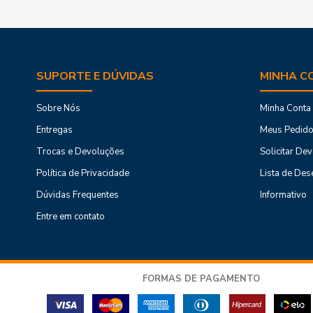
Seja em residências, comércios ou indústrias, as mantas pa
preservar o telhado, evitando desgastes provocados pelo cl
Está em busca de mais soluções para garantir conforto, ec
SUPORTE E DÚVIDAS
MINHA C
você encontrará produtos e dicas que podem transformar seu
Sobre Nós
Minha Conta
Entregas
Meus Pedid
Trocas e Devoluções
Solicitar De
Política de Privacidade
Lista de Des
Dúvidas Frequentes
Informativo
Entre em contato
FORMAS DE PAGAMENTO