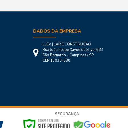
dade de vida e versatilidade. Elas também ajudam a
 de
manta termica
e
telha transparente
. Com certeza
DADOS DA EMPRESA
LLEV | LAR E CONSTRUÇÃO
Rua João Felipe Xavier da Silva, 683
São Bernardo - Campinas / SP
CEP 13030-680
SEGURANÇA