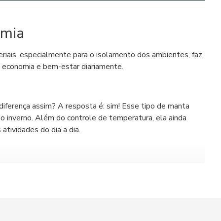
omia
riais, especialmente para o isolamento dos ambientes, faz
, economia e bem-estar diariamente.
 diferença assim? A resposta é: sim! Esse tipo de manta
no inverno. Além do controle de temperatura, ela ainda
atividades do dia a dia.
andes atrativos é a instalação simplificada, além de não
 de manta, você percebe na prática a diferença na
essidade do uso excessivo de ar-condicionado ou