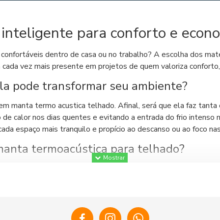
inteligente para conforto e econ
 confortáveis dentro de casa ou no trabalho? A escolha dos mate
tá cada vez mais presente em projetos de quem valoriza conforto
ela pode transformar seu ambiente?
em manta termo acustica telhado. Afinal, será que ela faz tanta
de calor nos dias quentes e evitando a entrada do frio intenso 
 cada espaço mais tranquilo e propício ao descanso ou ao foco nas 
 manta termoacústica para telhado?
aí que a manta termoacústica para telhado se destaca. Um dos gr
ento térmico e acústico de sua propriedade. Ao adotar esse tipo
 benefício muito valorizado é a economia: com a redução da nec
lmente.