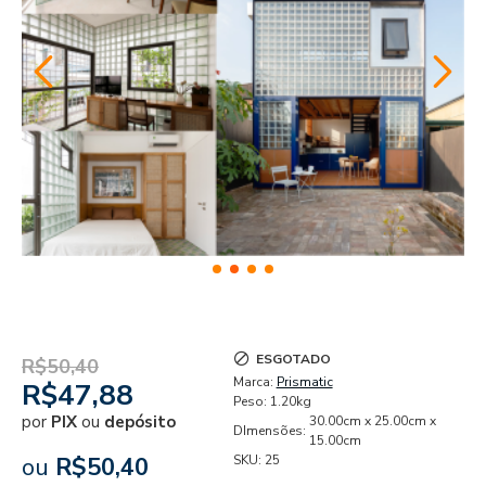
ESGOTADO
R$50,40
Marca:
Prismatic
R$47,88
Peso:
1.20kg
por
PIX
ou
depósito
30.00cm x 25.00cm x
DImensões:
15.00cm
ou
R$50,40
SKU:
25