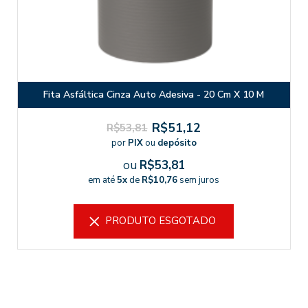
Fita Asfáltica Cinza Auto Adesiva - 20 Cm X 10 M
R$51,12
R$53,81
por
PIX
ou
depósito
ou
R$53,81
em até
5x
de
R$10,76
sem juros
PRODUTO ESGOTADO