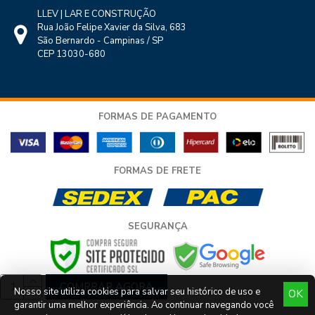
LLEV | LAR E CONSTRUÇÃO
Rua João Felipe Xavier da Silva, 683
São Bernardo - Campinas / SP
CEP 13030-680
FORMAS DE PAGAMENTO
FORMAS DE FRETE
SEGURANÇA
COMPRAR AGORA
Nosso site utiliza cookies para salvar seu histórico de uso e
OK
garantir uma melhor experiência. Ao continuar navegando você
COPYRIGHT © LLEV LAR E CONSTRUÇÃO LTDA - TODOS OS DIREITOS