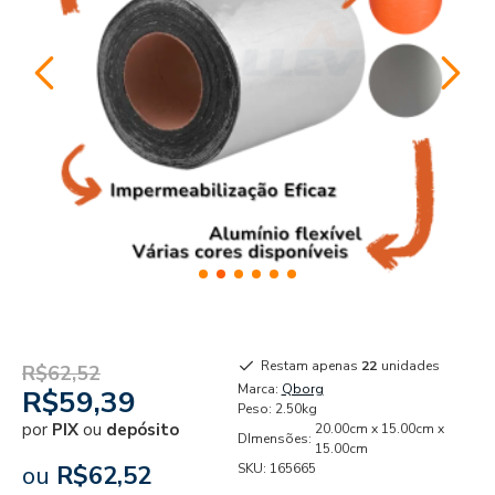
Restam apenas
22
unidades
R$62,52
Marca:
Qborg
R$59,39
Peso:
2.50kg
por
PIX
ou
depósito
20.00cm x 15.00cm x
DImensões:
15.00cm
ou
R$62,52
SKU:
165665