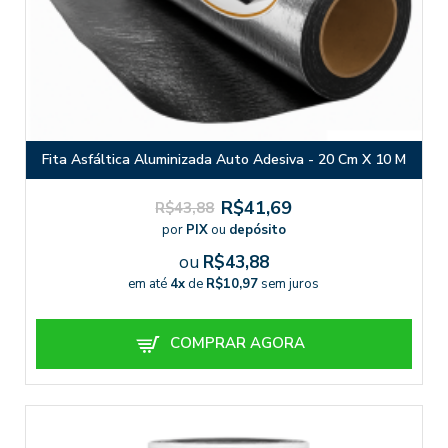
Fita Asfáltica Aluminizada Auto Adesiva - 20 Cm X 10 M
R$41,69
R$43,88
por
PIX
ou
depósito
ou
R$43,88
em até
4x
de
R$10,97
sem juros
COMPRAR AGORA