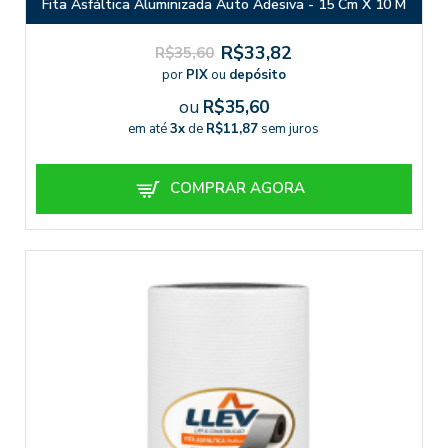
Fita Asfáltica Aluminizada Auto Adesiva - 15 Cm X 10 M
R$33,82
R$35,60
por
PIX
ou
depósito
ou
R$35,60
em até
3x
de
R$11,87
sem juros
COMPRAR AGORA