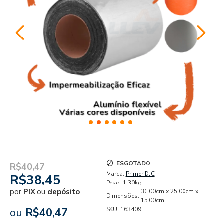
ESGOTADO
R$40,47
Marca:
Primer DJC
R$38,45
Peso:
1.30kg
por
PIX
ou
depósito
30.00cm x 25.00cm x
DImensões:
15.00cm
ou
R$40,47
SKU:
163409