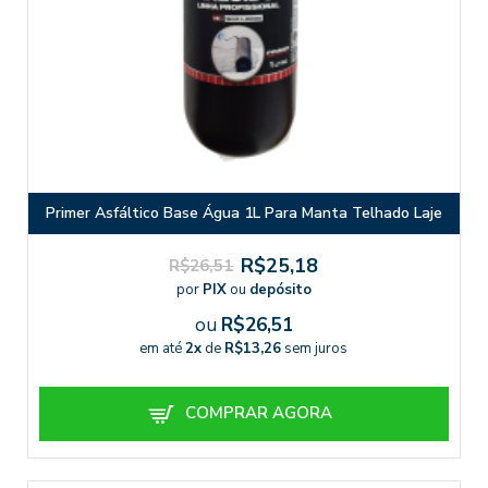
Primer Asfáltico Base Água 1L Para Manta Telhado Laje
R$25,18
R$26,51
por
PIX
ou
depósito
ou
R$26,51
em até
2x
de
R$13,26
sem juros
COMPRAR AGORA