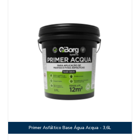
Primer Asfáltico Base Água Acqua - 3,6L