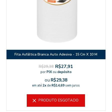
Fita Asfáltica Branca Auto Adesiva - 15 Cm X 10 M
R$27,91
R$29,38
por
PIX
ou
depósito
ou
R$29,38
em até
2x
de
R$14,69
sem juros
PRODUTO ESGOTADO