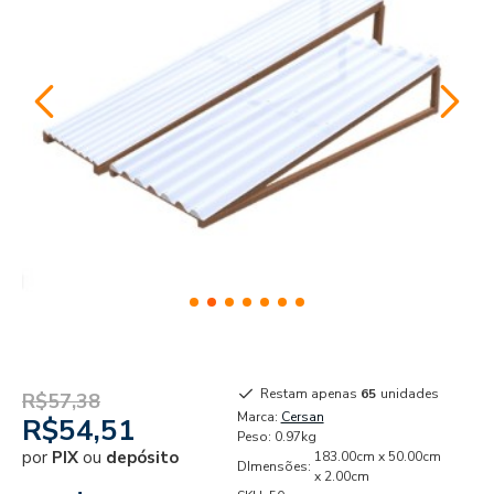
Restam apenas
65
unidades
R$57,38
Marca:
Cersan
R$54,51
Peso:
0.97kg
por
PIX
ou
depósito
183.00cm x 50.00cm
DImensões:
x 2.00cm