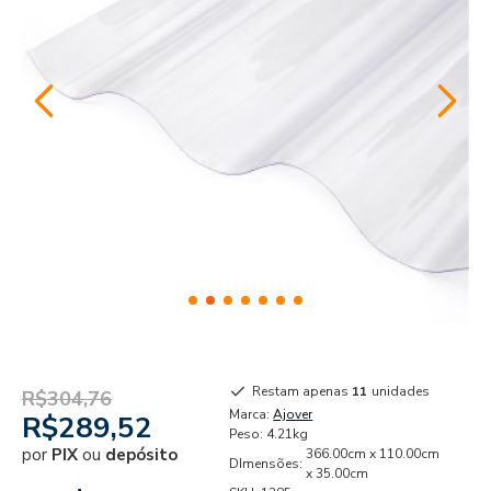
Restam apenas
11
unidades
R$304,76
Marca:
Ajover
R$289,52
Peso:
4.21kg
por
PIX
ou
depósito
366.00cm x 110.00cm
DImensões:
x 35.00cm