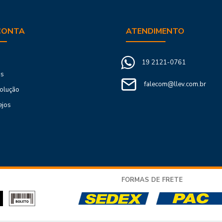
CONTA
ATENDIMENTO
19 2121-0761
os
falecom@llev.com.br
volução
ejos
FORMAS DE FRETE