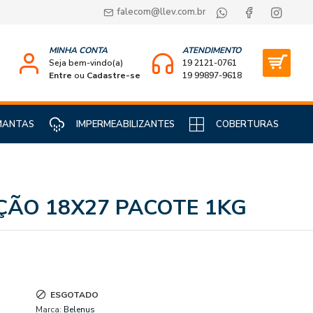
falecom@llev.com.br
MINHA CONTA
ATENDIMENTO
Seja bem-vindo(a)
19 2121-0761
Entre
ou
Cadastre-se
19 99897-9618
MANTAS
IMPERMEABILIZANTES
COBERTURAS
ÇÃO 18X27 PACOTE 1KG
ESGOTADO
Marca:
Belenus