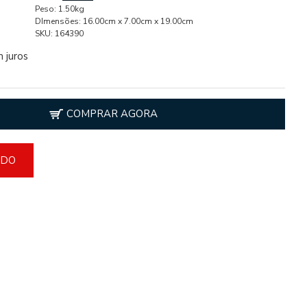
Peso:
1.50kg
DImensões:
16.00cm x 7.00cm x 19.00cm
SKU:
164390
 juros
COMPRAR AGORA
ADO