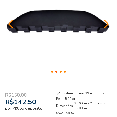
Restam apenas
21
unidades
R$150,00
Peso:
5.20kg
R$142,50
30.00cm x 25.00cm x
DImensões:
por
PIX
ou
depósito
15.00cm
SKU:
163802