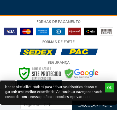
FORMAS DE PAGAMENTO
FORMAS DE FRETE
SEGURANÇA
COMPRAR AGORA
Nosso site utiliza cookies para salvar seu histórico de uso e
OK
garantir uma melhor experiência. Ao continuar navegando você
COPYRIGHT © LLEV LAR E CONSTRUÇÃO LTDA - TODOS OS DIREITOS
concorda com a nossa política de cookies e privacidade.
RESERVADOS - CNPJ 11.753.268/0001-10
DESENVOLVIMENTO POR
DELALIBERA
.
CALCULAR FRETE