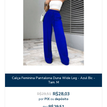
Calça Feminina Pantalona Duna Wide Leg - Azul Bic -
Tam. M
R$28,03
R$29,51
por
PIX
ou
depósito
ou
R$29,51