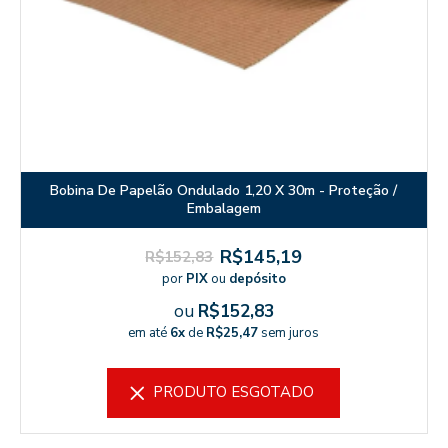
Bobina De Papelão Ondulado 1,20 X 30m - Proteção /
Embalagem
R$145,19
R$152,83
por
PIX
ou
depósito
ou
R$152,83
em até
6x
de
R$25,47
sem juros
PRODUTO ESGOTADO