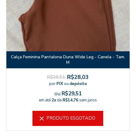
Calça Feminina Pantalona Duna Wide Leg - Canela - Tam.
M
R$28,03
R$29,51
por
PIX
ou
depósito
ou
R$29,51
em até
2x
de
R$14,76
sem juros
PRODUTO ESGOTADO