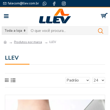
falecom@llev.com.br
Toda a loja
Produtos por marca
LLEV
LLEV