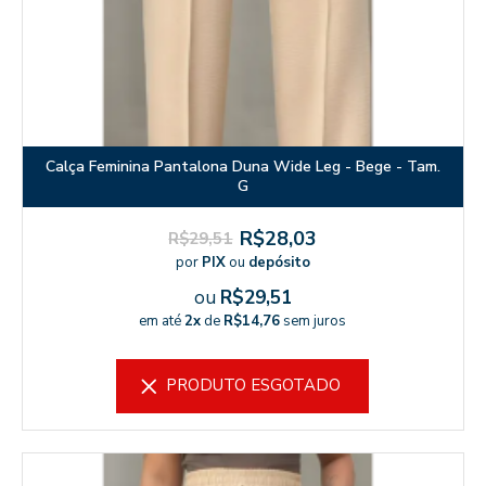
Calça Feminina Pantalona Duna Wide Leg - Bege - Tam.
G
R$28,03
R$29,51
por
PIX
ou
depósito
ou
R$29,51
em até
2x
de
R$14,76
sem juros
PRODUTO ESGOTADO