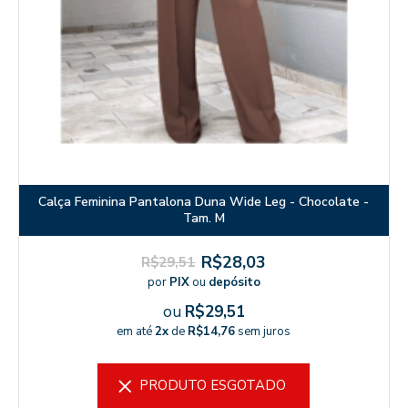
Calça Feminina Pantalona Duna Wide Leg - Chocolate -
Tam. M
R$28,03
R$29,51
por
PIX
ou
depósito
ou
R$29,51
em até
2x
de
R$14,76
sem juros
PRODUTO ESGOTADO