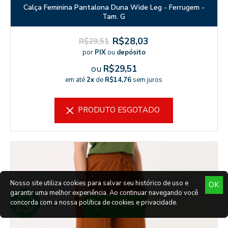
Calça Feminina Pantalona Duna Wide Leg - Ferrugem -
Tam. G
R$28,03
R$29,51
por
PIX
ou
depósito
ou
R$29,51
em até
2x
de
R$14,76
sem juros
PRODUTO ESGOTADO
Nosso site utiliza cookies para salvar seu histórico de uso e
OK
garantir uma melhor experiência. Ao continuar navegando você
concorda com a nossa política de cookies e privacidade.
FILTRAR