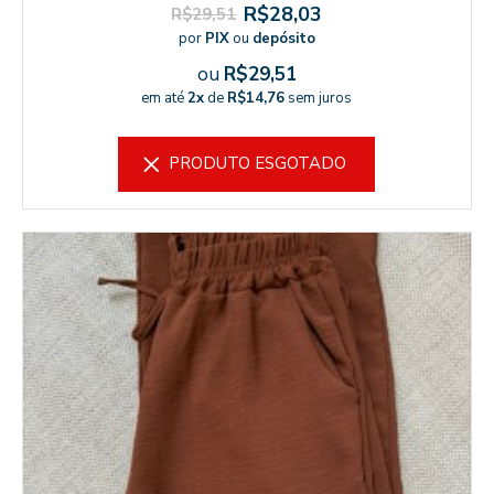
R$28,03
R$29,51
por
PIX
ou
depósito
ou
R$29,51
em até
2x
de
R$14,76
sem juros
PRODUTO ESGOTADO