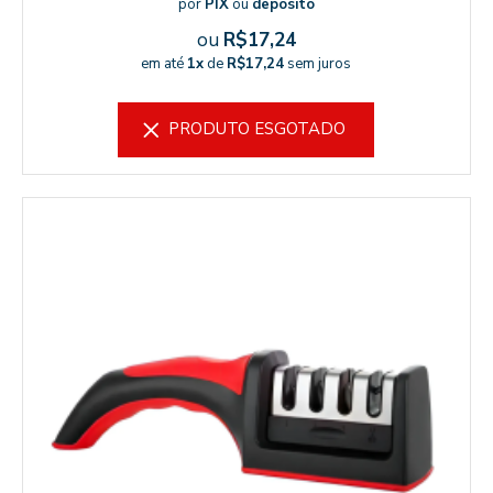
por
PIX
ou
depósito
ou
R$17,24
em até
1x
de
R$17,24
sem juros
PRODUTO ESGOTADO