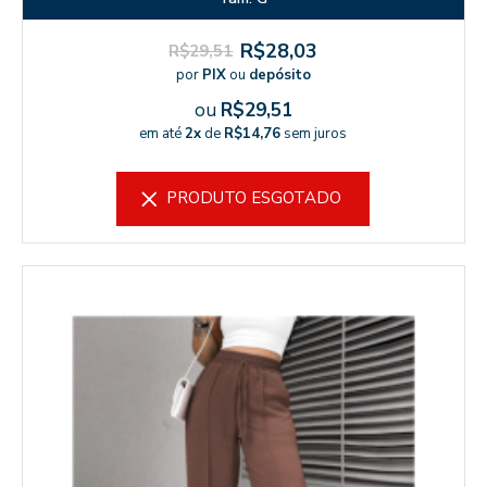
R$28,03
R$29,51
por
PIX
ou
depósito
ou
R$29,51
em até
2x
de
R$14,76
sem juros
PRODUTO ESGOTADO