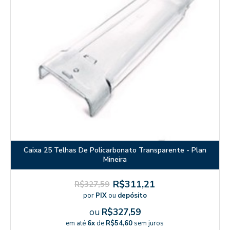
Caixa 25 Telhas De Policarbonato Transparente - Plan
Mineira
R$311,21
R$327,59
por
PIX
ou
depósito
ou
R$327,59
em até
6x
de
R$54,60
sem juros