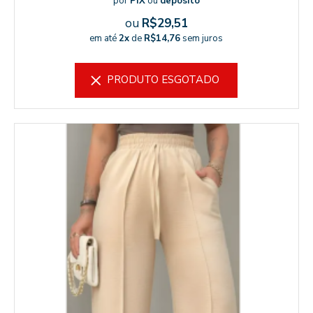
por
PIX
ou
depósito
ou
R$29,51
em até
2x
de
R$14,76
sem juros
PRODUTO ESGOTADO