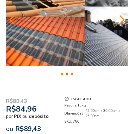
ESGOTADO
R$89,43
Peso:
2.15kg
R$84,96
45.00cm x 30.00cm x
DImensões:
por
PIX
ou
depósito
25.00cm
SKU:
780
ou
R$89,43