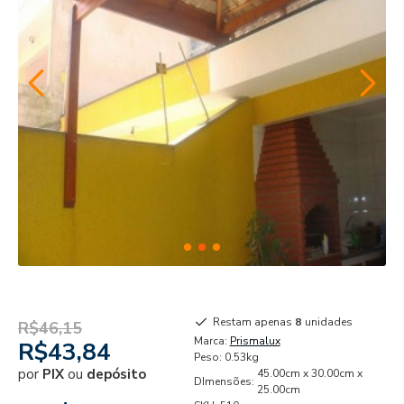
Restam apenas
8
unidades
R$46,15
Marca:
Prismalux
R$43,84
Peso:
0.53kg
por
PIX
ou
depósito
45.00cm x 30.00cm x
DImensões:
25.00cm