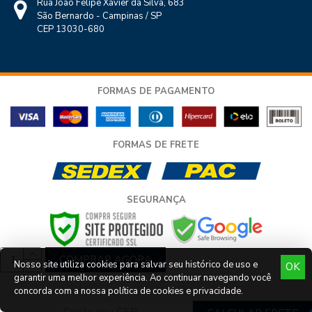
Rua João Felipe Xavier da Silva, 683
São Bernardo - Campinas / SP
CEP 13030-680
FORMAS DE PAGAMENTO
FORMAS DE FRETE
SEGURANÇA
COMPRAR AGORA
Nosso site utiliza cookies para salvar seu histórico de uso e
OK
garantir uma melhor experiência. Ao continuar navegando você
COPYRIGHT © LLEV LAR E CONSTRUÇÃO LTDA - TODOS OS DIREITOS
concorda com a nossa política de cookies e privacidade.
RESERVADOS - CNPJ 11.753.268/0001-10
DESENVOLVIMENTO POR
DELALIBERA
.